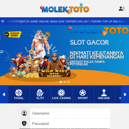
LEKTOTO|SITUS GAME ONLINE AMAN DAN TERPERCAYA 24/7 | TERIMA TOP-UP MELALUI TRANSFE
TOGEL
SLOT
LIVE CASINO
SPORT
ARCADE
SABU