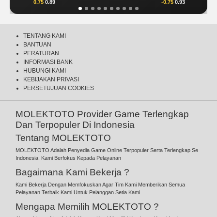
-0.75
0.93
0.75
0.77
TENTANG KAMI
BANTUAN
PERATURAN
INFORMASI BANK
HUBUNGI KAMI
KEBIJAKAN PRIVASI
PERSETUJUAN COOKIES
MOLEKTOTO Provider Game Terlengkap
Dan Terpopuler Di Indonesia
Tentang MOLEKTOTO
MOLEKTOTO Adalah Penyedia Game Online Terpopuler Serta Terlengkap Se
Indonesia. Kami Berfokus Kepada Pelayanan
Bagaimana Kami Bekerja ?
Kami Bekerja Dengan Memfokuskan Agar Tim Kami Memberikan Semua
Pelayanan Terbaik Kami Untuk Pelanggan Setia Kami.
Mengapa Memilih MOLEKTOTO ?