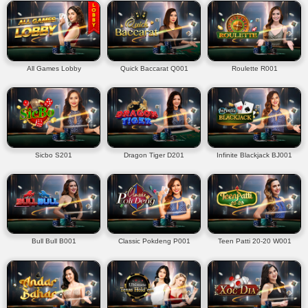
All Games Lobby
Quick Baccarat Q001
Roulette R001
Sicbo S201
Dragon Tiger D201
Infinite Blackjack BJ001
Bull Bull B001
Classic Pokdeng P001
Teen Patti 20-20 W001