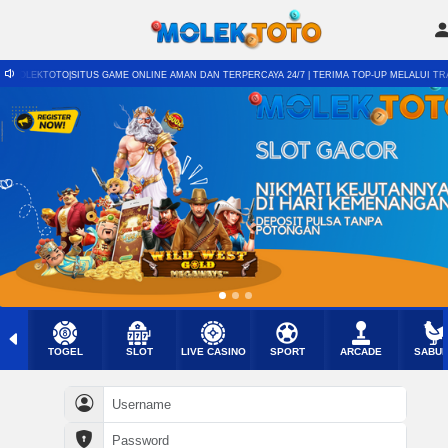
OLEKTOTO|SITUS GAME ONLINE AMAN DAN TERPERCAYA 24/7 | TERIMA TOP-UP MELALUI TRANSFE
TOGEL
SLOT
LIVE CASINO
SPORT
ARCADE
SABU