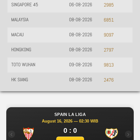
SINGAPORE 45
06-08-2026
2985
MALAYSIA
08-08-2026
6851
MACAU
08-08-2026
9097
HONGKONG
08-08-2026
2797
TOTO WUHAN
09-08-2026
9813
HK SIANG
08-08-2026
2476
SPAIN LA LIGA
August 16, 2026 — 02:30 WIB
0 : 0
Previous
Next