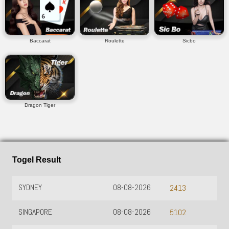
Baccarat
Roulette
Sicbo
Dragon Tiger
Togel Result
SYDNEY
08-08-2026
2413
SINGAPORE
08-08-2026
5102