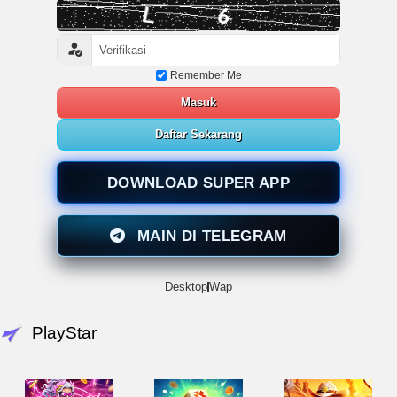
Remember Me
Masuk
Daftar Sekarang
DOWNLOAD SUPER APP
MAIN DI TELEGRAM
Desktop
Wap
PlayStar