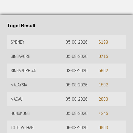
Togel Result
SYDNEY
05-08-2026
6199
SINGAPORE
05-08-2026
0715
SINGAPORE 45
03-08-2026
5662
MALAYSIA
05-08-2026
1592
MACAU
05-08-2026
2883
HONGKONG
05-08-2026
4245
TOTO WUHAN
06-08-2026
0993