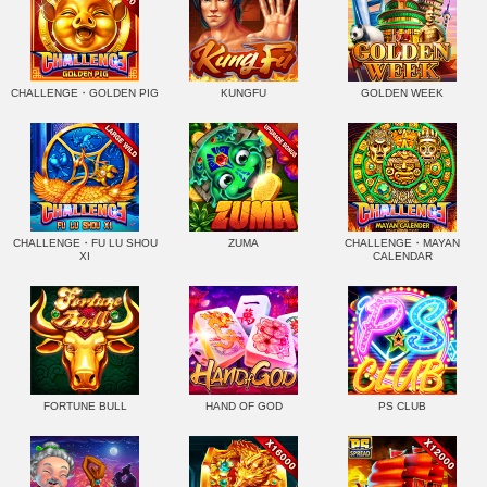
CHALLENGE・GOLDEN PIG
KUNGFU
GOLDEN WEEK
CHALLENGE・FU LU SHOU
ZUMA
CHALLENGE・MAYAN
XI
CALENDAR
FORTUNE BULL
HAND OF GOD
PS CLUB