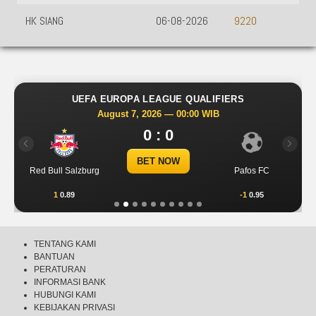
HK SIANG
06-08-2026
9220
UEFA EUROPA LEAGUE QUALIFIERS
August 7, 2026 — 00:00 WIB
0 : 0
Previous
Next
BET NOW
Red Bull Salzburg
Pafos FC
1
0.89
-1
0.95
TENTANG KAMI
BANTUAN
PERATURAN
INFORMASI BANK
HUBUNGI KAMI
KEBIJAKAN PRIVASI