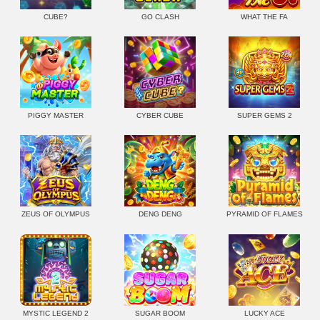
CUBE?
GO CLASH
WHAT THE FA
PIGGY MASTER
CYBER CUBE
SUPER GEMS 2
ZEUS OF OLYMPUS
DENG DENG
PYRAMID OF FLAMES
MYSTIC LEGEND 2
SUGAR BOOM
LUCKY ACE