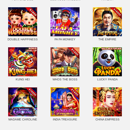
DOUBLE HAPPINESS
FA FA MONKEY
THE EMPIRE
KUNG HEI
WHOS THE BOSS
LUCKY PANDA
MADAME CAROLINE
INDIA TREASURE
CHINA EMPRESS